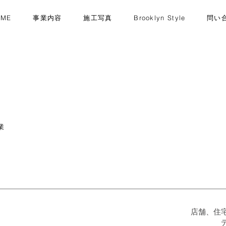
OME
事業内容
施工写真
Brooklyn Style
問い
業
店舗、住
デザイ