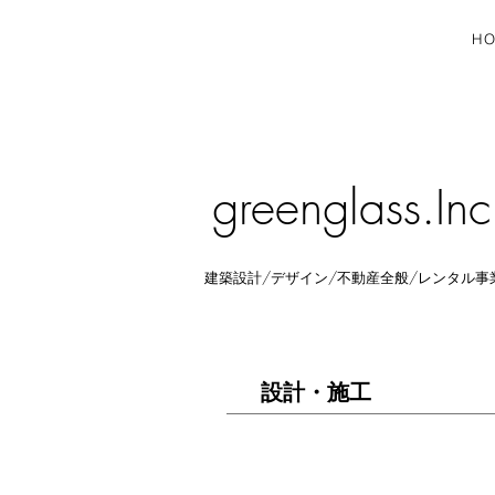
H
greenglass.Inc
建築設計/デザイン/不動産全般/レンタル事
​設計・施工