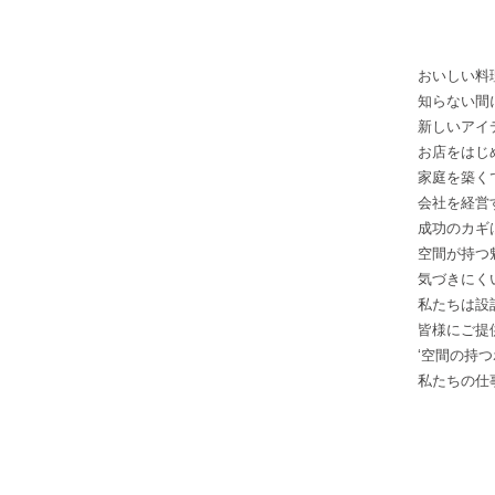
おいしい料
知らない間
新しいアイ
お店をはじ
家庭を築く
会社を経営
成功のカギ
空間が持つ
気づきにく
私たちは設
皆様にご提
‘空間の持
私たちの仕