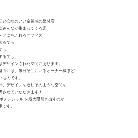
理と心地のいい空気感の繁盛店
にみんなが集まってくる家
デアにあふれるオフィス
めるでも、
でも、
するでも、
は
デザインされた
空間にあります。
魅力には、毎日そこにいるオーナー様ほど
いものです。
計、デザインを通しそのような空間を
供させていただきます！
つポテンシャル‘を最大限引き出すのが
事です。