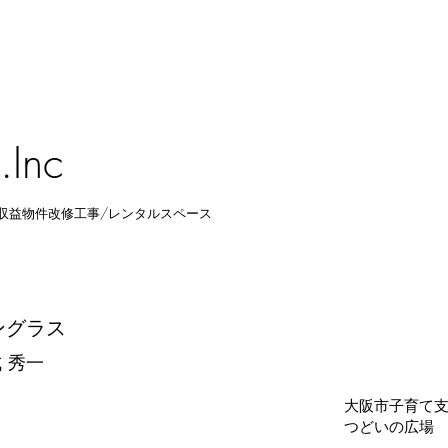
.Inc
収益物件改修工事/レンタルスペース
ングラス
 秀一
​大阪市子育て
​つどいの広場