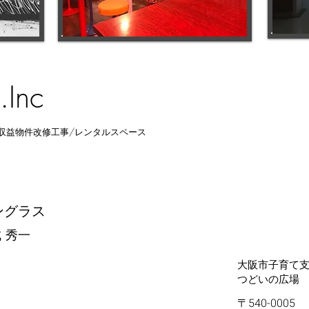
.Inc
収益物件改修工事/レンタルスペース
ングラス
 秀一
​大阪市子育て
​つどいの広場
〒540-0005